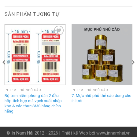
SẢN PHẨM TƯƠNG TỰ
Add to
Add to
Wishlist
Wishlist
IN TEM PHỦ NHŨ CÀO
IN TEM PHỦ NHŨ CÀO
Bộ tem niêm phong dán 2 đầu
7. Mực nhũ phủ thẻ cào dùng cho
hộp tích hợp mã vạch xuất nhập
in lưới
kho & xác thực SMS hàng chính
hãng
©
In Nam Hải
2012 - 2026 |
Thiết kế Web
bởi www.innamhai.vn