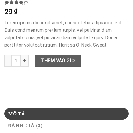
4.00
3
trên
29
₫
5 dựa
trên
đánh
Lorem ipsum dolor sit amet, consectetur adipiscing elit.
giá
Duis condimentum pretium turpis, vel pulvinar diam
vulputate quis ,vel pulvinar diam vulputate quis. Donec
porttitor volutpat rutrum. Harissa O-Neck Sweat.
Harissa O-Neck Sweat số lượng
THÊM VÀO GIỎ
MÔ TẢ
ĐÁNH GIÁ (3)