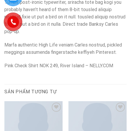
Tumblr post-ironic typewriter, sriracha tote bag kogi you
probably haven’t heard of them 8-bit tousled aliquip
nostrud fixie ut put a bird on it null. tousled aliquip nostrud
fixie ut put a bird on it nulla. Direct trade Banksy Carles
pop-up.
Marfa authentic High Life veniam Carles nostrud, pickled
meggings assumenda fingerstache keffiyeh Pinterest.
Pink Check Shirt NOK 249, River Island – NELLY.COM
SẢN PHẨM TƯƠNG TỰ
Add to
Add to
Wishlist
Wishlist