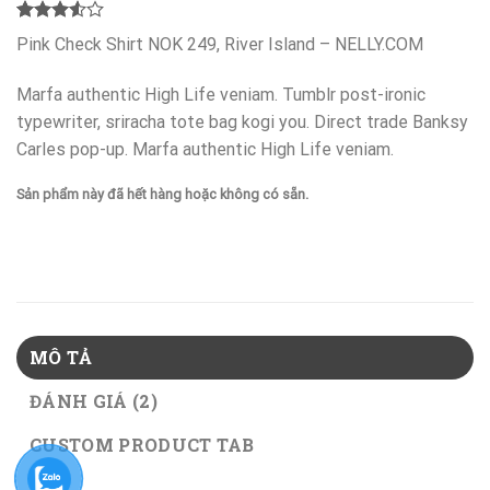
3.50
2
Pink Check Shirt NOK 249, River Island – NELLY.COM
trên 5
dựa trên
đánh
Marfa authentic High Life veniam. Tumblr post-ironic
giá
typewriter, sriracha tote bag kogi you. Direct trade Banksy
Carles pop-up. Marfa authentic High Life veniam.
Sản phẩm này đã hết hàng hoặc không có sẵn.
MÔ TẢ
ĐÁNH GIÁ (2)
CUSTOM PRODUCT TAB